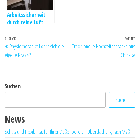
Arbeitssicherheit
durch reine Luft
gewährleisten
Beitragsnavigation
Vorheriger
ZURÜCK
WEITER
Nä
Physiotherapie: Lohnt sich die
Traditionelle Hochzeitschränke aus
Beitrag
Be
eigene Praxis?
China
Suchen
Suchen
News
Schutz und Flexibilität für Ihren Außenbereich: Überdachung nach Maß