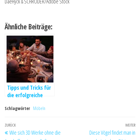
DaeHyck & SCHRÖDER/Adobe Stock
Ähnliche Beiträge:
Tipps und Tricks für
die erfolgreiche
Organisation einer
Schlagwörter
Möbeln
Familienfeier
Beitragsnavigation
Vorheriger
ZURÜCK
WEITER
Nä
Wie sich 3D Werke ohne die
Diese Vögel findet man in
Beitrag
Be