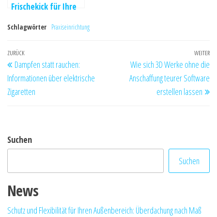
Frischekick für Ihre
Haut
Schlagwörter
Praxiseinrichtung
Beitragsnavigation
Vorheriger
ZURÜCK
WEITER
Nä
Dampfen statt rauchen:
Wie sich 3D Werke ohne die
Beitrag
Be
Informationen über elektrische
Anschaffung teurer Software
Zigaretten
erstellen lassen
Suchen
Suchen
News
Schutz und Flexibilität für Ihren Außenbereich: Überdachung nach Maß