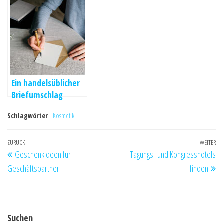
modernes Ambiente
Informationen über
elektrische
Zigaretten
Ein handelsüblicher
Briefumschlag
Schlagwörter
Kosmetik
Beitragsnavigation
Vorheriger
ZURÜCK
WEITER
Nä
Geschenkideen für
Tagungs- und Kongresshotels
Beitrag
Be
Geschäftspartner
finden
Suchen