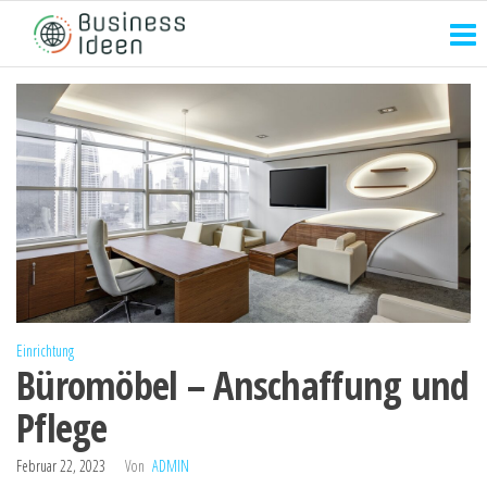
Zum
Inhalt
springen
Einrichtung
Büromöbel – Anschaffung und
Pflege
Februar 22, 2023
Von
ADMIN