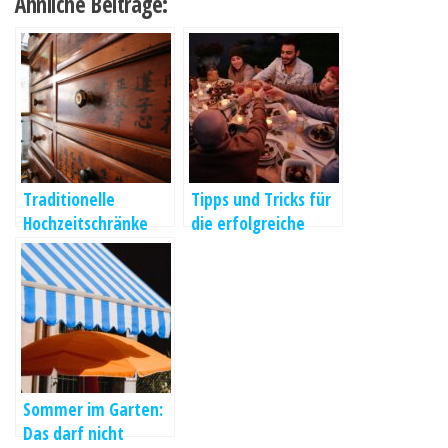
Ähnliche Beiträge:
Traditionelle
Tipps und Tricks für
Hochzeitschränke
die erfolgreiche
aus China
Organisation einer
Familienfeier
Sommer im Garten:
Das darf nicht