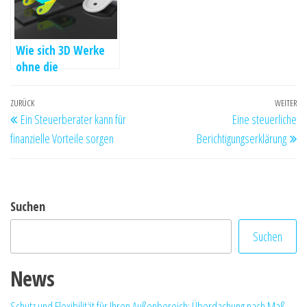
Wie sich 3D Werke
ohne die
Anschaffung teurer
Software erstellen
Beitragsnavigation
Vorheriger
ZURÜCK
WEITER
Nä
lassen
Ein Steuerberater kann für
Eine steuerliche
Beitrag
Be
finanzielle Vorteile sorgen
Berichtigungserklärung
Suchen
Suchen
News
Schutz und Flexibilität für Ihren Außenbereich: Überdachung nach Maß