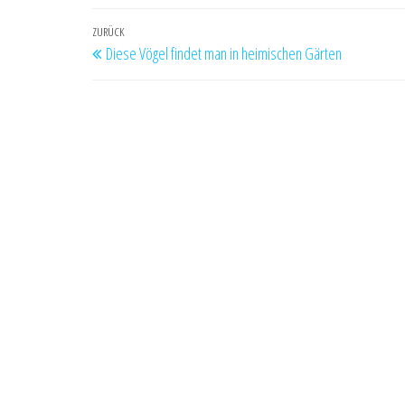
Beitragsnavigation
Vorheriger
ZURÜCK
Diese Vögel findet man in heimischen Gärten
Beitrag