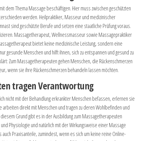
ch mit dem Thema Massage beschäftigen. Hier muss zwischen geschützten
terschieden werden. Heilpraktiker, Masseur und medizinischer
ast sind geschützte Berufe und setzen eine staatliche Prüfung voraus.
ktizieren. Massagetherapeut, Wellnessmasseur sowie Massagepraktiker
Massagetherapeut bietet keine medizinische Leistung, sondern eine
 nur gesunde Menschen und hilft ihnen, sich zu entspannen und gesund zu
rklärt: Zum Massagetherapeuten gehen Menschen, die Rückenschmerzen
ur, wenn sie ihre Rückenschmerzen behandeln lassen möchten.
en tragen Verantwortung
 nicht mit der Behandlung erkrankter Menschen befassen, erlernen sie
ie arbeiten direkt mit Menschen und tragen zu deren Wohlbefinden und
us diesem Grund gibt es in der Ausbildung zum Massagetherapeuten
ie und Physiologie und natürlich mit der Wirkungsweise einer Massage
es auch Praxisanteile, zumindest, wenn es sich um keine reine Online-