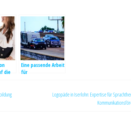
von
Eine passende Arbeit
f die
für
otivati
Autoenthusiasten
bildung
Logopäde in Iserlohn: Expertise für Sprachthe
Kommunikationsför