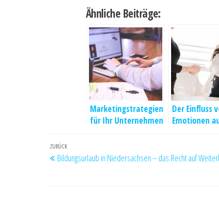
Ähnliche Beiträge:
Marketingstrategien
Der Einfluss 
für Ihr Unternehmen
Emotionen au
Mitarbeiterm
on
Beitragsnavigation
Vorheriger
ZURÜCK
Bildungsurlaub in Niedersachsen – das Recht auf Weiter
Beitrag