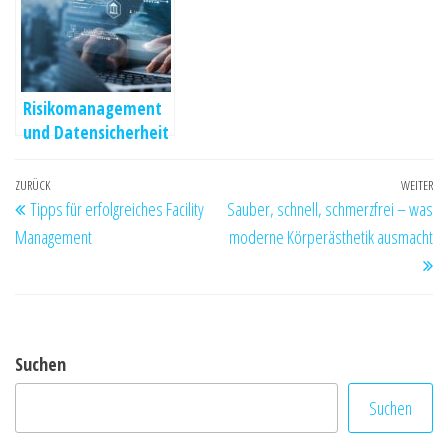
Risikomanagement
und Datensicherheit
in der Wirtschaft
Beitragsnavigation
Vorheriger
ZURÜCK
WEITER
Nä
Tipps für erfolgreiches Facility
Sauber, schnell, schmerzfrei – was
Beitrag
Be
Management
moderne Körperästhetik ausmacht
Suchen
Suchen